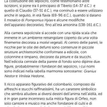
La costruzione del sepolcro, come testimoniano altre
iscrizioni, si pone tra il principato di Tiberio (14-37 d.C.) e
quello di Claudio (37-51 d.C.), ma continuò a essere utilizzato
anche in seguito, in età flavia (69-96 d.C.), quando si datano
il mosaico di
Pomponius Hylas
e alcune modifiche
dell’apparato decorativo, fino all’età antonina (138-161 d.C.).
Alla camera sepolcrale si accede con una ripida scala che
immette in un ambiente rettangolare coperto da una volta
finemente decorata a motivi vegetali. Al centro delle pareti, le
nicchie per le olle dei defunti sono contenute in piccole
strutture architettoniche conformate a edicole, con
colonnine e timpano, decorate da pitture e da stucchi.
Nell’edicola centrale della parete di fondo sono dipinte due
figure, probabilmente i fondatori del sepolcro, i cui nomi
sono indicati nella tabella marmorea sottostante:
Granius
Nestor
e
Vinileia Hedone
.
Il ricco apparato figurativo del colombario, composto da
affreschi e stucchi raffinatissimi, ha un carattere simbolico
che sembra alludere ai diversi destini dell’anima nell’aldilà, ed
è in gran parte incentrato sulla mitica figura di Orfeo, non
solo cantore e musico ma anche fondatore di culti e di