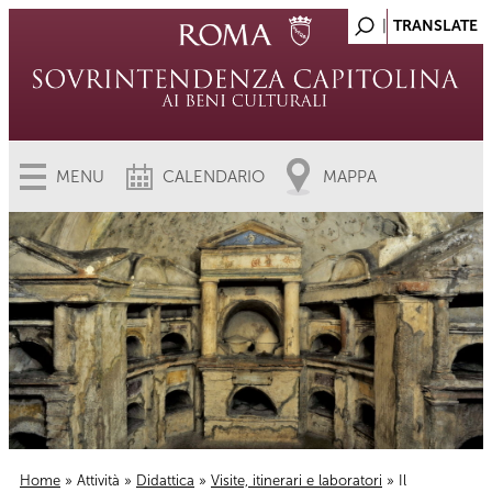
MENU
CALENDARIO
MAPPA
Home
»
Attività
»
Didattica
»
Visite, itinerari e laboratori
» Il