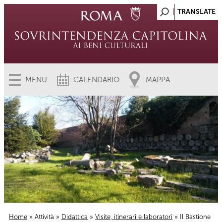
MENU
CALENDARIO
MAPPA
Home
»
Attività
»
Didattica
»
Visite, itinerari e laboratori
» Il Bastione