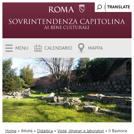
MENU
CALENDARIO
MAPPA
Home
»
Attività
»
Didattica
»
Visite, itinerari e laboratori
» Il Bastione