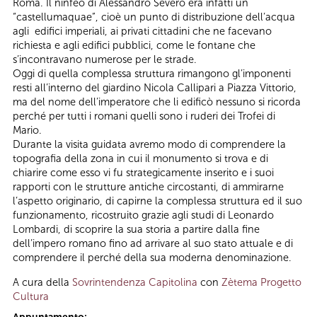
Roma. Il ninfeo di Alessandro Severo era infatti un
“castellumaquae”, cioè un punto di distribuzione dell’acqua
agli edifici imperiali, ai privati cittadini che ne facevano
richiesta e agli edifici pubblici, come le fontane che
s’incontravano numerose per le strade.
Oggi di quella complessa struttura rimangono gl’imponenti
resti all’interno del giardino Nicola Callipari a Piazza Vittorio,
ma del nome dell’imperatore che li edificò nessuno si ricorda
perché per tutti i romani quelli sono i ruderi dei Trofei di
Mario.
Durante la visita guidata avremo modo di comprendere la
topografia della zona in cui il monumento si trova e di
chiarire come esso vi fu strategicamente inserito e i suoi
rapporti con le strutture antiche circostanti, di ammirarne
l’aspetto originario, di capirne la complessa struttura ed il suo
funzionamento, ricostruito grazie agli studi di Leonardo
Lombardi, di scoprire la sua storia a partire dalla fine
dell’impero romano fino ad arrivare al suo stato attuale e di
comprendere il perché della sua moderna denominazione.
A cura della
Sovrintendenza Capitolina
con
Zètema Progetto
Cultura