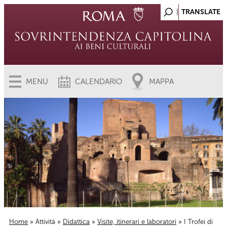
MENU
CALENDARIO
MAPPA
Home
»
Attività
»
Didattica
»
Visite, itinerari e laboratori
» I Trofei di