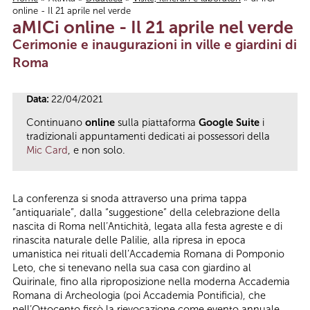
online - Il 21 aprile nel verde
Tu sei qui
aMICi online - Il 21 aprile nel verde
Cerimonie e inaugurazioni in ville e giardini di
Roma
Data:
22/04/2021
Continuano
online
sulla piattaforma
Google Suite
i
tradizionali appuntamenti dedicati ai possessori della
Mic Card
, e non solo.
La conferenza si snoda attraverso una prima tappa
“antiquariale”, dalla “suggestione” della celebrazione della
nascita di Roma nell’Antichità, legata alla festa agreste e di
rinascita naturale delle Palilie, alla ripresa in epoca
umanistica nei rituali dell’Accademia Romana di Pomponio
Leto, che si tenevano nella sua casa con giardino al
Quirinale, fino alla riproposizione nella moderna Accademia
Romana di Archeologia (poi Accademia Pontificia), che
nell’Ottocento fissò la rievocazione come evento annuale,