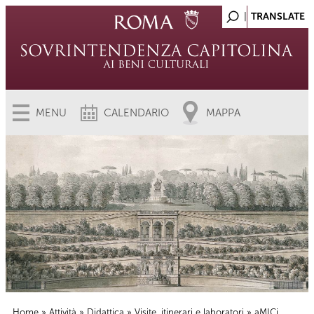
MENU
CALENDARIO
MAPPA
Home
»
Attività
»
Didattica
»
Visite, itinerari e laboratori
» aMICi