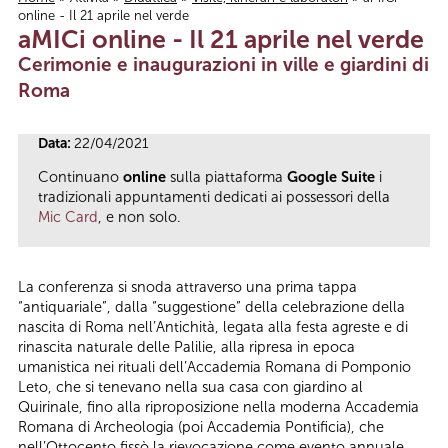
online - Il 21 aprile nel verde
Tu sei qui
aMICi online - Il 21 aprile nel verde
Cerimonie e inaugurazioni in ville e giardini di
Roma
Data:
22/04/2021
Continuano
online
sulla piattaforma
Google Suite
i
tradizionali appuntamenti dedicati ai possessori della
Mic Card
, e non solo.
La conferenza si snoda attraverso una prima tappa
“antiquariale”, dalla “suggestione” della celebrazione della
nascita di Roma nell’Antichità, legata alla festa agreste e di
rinascita naturale delle Palilie, alla ripresa in epoca
umanistica nei rituali dell’Accademia Romana di Pomponio
Leto, che si tenevano nella sua casa con giardino al
Quirinale, fino alla riproposizione nella moderna Accademia
Romana di Archeologia (poi Accademia Pontificia), che
nell’Ottocento fissò la rievocazione come evento annuale,