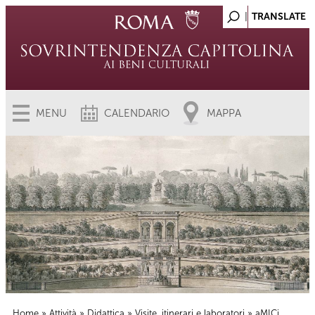
MENU
CALENDARIO
MAPPA
Home
»
Attività
»
Didattica
»
Visite, itinerari e laboratori
» aMICi