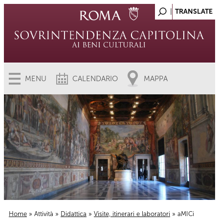
MENU
CALENDARIO
MAPPA
Home
»
Attività
»
Didattica
»
Visite, itinerari e laboratori
» aMICi