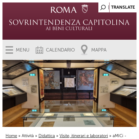
MENU
CALENDARIO
MAPPA
Home
»
Attività
»
Didattica
»
Visite, itinerari e laboratori
» aMICi -