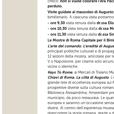
critico:
non si vuole colorare l’Ara Paci
perduto.
Visite guidate al mausoleo di Augusto
bimillenario. A ciascuna visita potrann
- ore 9,30
visita tenuta dalla
dr.ssa Eli
- ore 10,30
visita tenuta dalla
dr.ssa M
- ore 11,30
visita tenuta dalla
dr.ssa Si
Le Mostre di Roma Capitale per il Bimi
L’arte del comando. L’eredità di Augu
principali politiche culturali e di prop
12 sezioni della mostra, articolate per
V o Napoleone, per citarne solo alcuni,
vicine o identiche.
Keys To Rome
, ai Mercati di Traiano 
Chiavi di Roma. La città di Augusto
. L
grande rete di eccellenza europea sui M
prospettive diverse sulla cultura romana
Biblioteca Alessandrina; Amsterdam press
municipio, da poco restaurata. Le quat
europea e saranno un’occasione senza p
diversi. Al centro dell'esperienza museal
ripercorrere la storia romana, grazie a