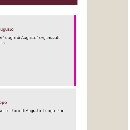
 Augusto
i “luoghi di Augusto” organizzate
in...
link
dopo
uci sul Foro di Augusto. Luogo: Fori