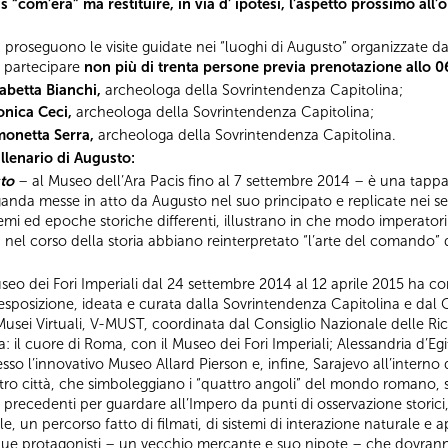
s “com’era” ma restituire, in via d’ ipotesi, l’aspetto prossimo al
:
proseguono le visite guidate nei “luoghi di Augusto” organizzate da
o partecipare
non più di trenta persone previa prenotazione allo 
sabetta Bianchi,
archeologa della Sovrintendenza Capitolina;
onica Ceci,
archeologa della Sovrintendenza Capitolina;
monetta Serra,
archeologa della Sovrintendenza Capitolina.
llenario di Augusto:
sto
– al Museo dell’Ara Pacis fino al 7 settembre 2014 – è una tap
aganda messe in atto da Augusto nel suo principato e replicate nei se
 temi ed epoche storiche differenti, illustrano in che modo imperato
 nel corso della storia abbiano reinterpretato “l’arte del comando”
Museo dei Fori Imperiali dal 24 settembre 2014 al 12 aprile 2015 ha
’esposizione, ideata e curata dalla Sovrintendenza Capitolina e dal
usei Virtuali, V-MUST, coordinata dal Consiglio Nazionale delle Ri
: il cuore di Roma, con il Museo dei Fori Imperiali; Alessandria d’Egi
o l’innovativo Museo Allard Pierson e, infine, Sarajevo all’interno d
tro città, che simboleggiano i “quattro angoli” del mondo romano, s
recedenti per guardare all’Impero da punti di osservazione storici,
e, un percorso fatto di filmati, di sistemi di interazione naturale e ap
 due protagonisti – un vecchio mercante e suo nipote – che dovranno 