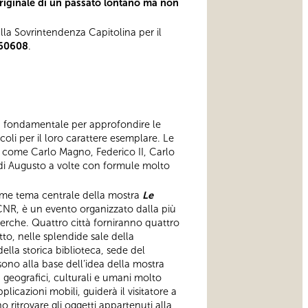
l’originale di un passato lontano ma non
lla Sovrintendenza Capitolina per il
060608
.
pa fondamentale per approfondire le
coli per il loro carattere esemplare. Le
ri come Carlo Magno, Federico II, Carlo
 di Augusto a volte con formule molto
 come tema centrale della mostra
Le
 CNR, è un evento organizzato dalla più
cerche. Quattro città forniranno quattro
tto, nelle splendide sale della
ella storica biblioteca, sede del
ono alla base dell’idea della mostra
 geografici, culturali e umani molto
plicazioni mobili, guiderà il visitatore a
ritrovare gli oggetti appartenuti alla