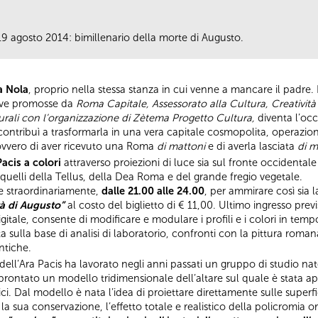
 19 agosto 2014: bimillenario della morte di Augusto.
a Nola
, proprio nella stessa stanza in cui venne a mancare il padre. 
ative promosse da
Roma Capitale, Assessorato alla Cultura, Creatività
urali con l’organizzazione di Zètema Progetto Cultura,
diventa l’occ
 contribuì a trasformarla in una vera capitale cosmopolita, operazio
ovvero di aver ricevuto una Roma
di mattoni
e di averla lasciata
di 
acis a colori
attraverso proiezioni di luce sia sul fronte occidentale 
 quelli della Tellus, della Dea Roma e del grande fregio vegetale.
re straordinariamente,
dalle 21.00 alle 24.00
, per ammirare così sia l
tà di Augusto”
al costo del biglietto di € 11,00. Ultimo ingresso previ
igitale, consente di modificare e modulare i profili e i colori in temp
ata sulla base di analisi di laboratorio, confronti con la pittura ro
ntiche.
a dell’Ara Pacis ha lavorato negli anni passati un gruppo di studio na
rontato un modello tridimensionale dell’altare sul quale è stata app
stici. Dal modello è nata l’idea di proiettare direttamente sulle superf
r la sua conservazione, l’effetto totale e realistico della policromia