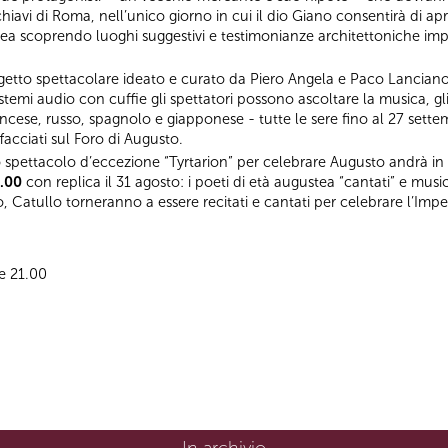
 chiavi di Roma, nell’unico giorno in cui il dio Giano consentirà di 
scoprendo luoghi suggestivi e testimonianze architettoniche impor
getto spettacolare ideato e curato da Piero Angela e Paco Lanciano
emi audio con cuffie gli spettatori possono ascoltare la musica, gli e
rancese, russo, spagnolo e giapponese - tutte le sere fino al 27 settem
facciati sul Foro di Augusto.
 spettacolo d’eccezione “Tyrtarion” per celebrare Augusto andrà in 
9.00
con replica il 31 agosto: i poeti di età augustea “cantati” e musi
, Catullo torneranno a essere recitati e cantati per celebrare l’Imp
le 21.00