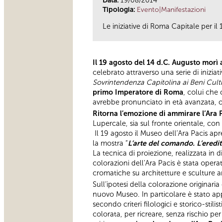
Data:
19/08/2014
Tipologia:
Evento|Manifestazioni
Le iniziative di Roma Capitale per il
Il 19 agosto del 14 d.C. Augusto morì 
celebrato attraverso una serie di inizi
Sovrintendenza Capitolina ai Beni Cult
primo Imperatore di Roma
, colui che
avrebbe pronunciato in età avanzata, 
Ritorna l’emozione di ammirare l’Ara P
Lupercale, sia sul fronte orientale, con
Il 19 agosto il Museo dell’Ara Pacis ap
la mostra “
L’arte del comando. L’eredi
La tecnica di proiezione, realizzata in d
colorazioni dell’Ara Pacis è stata oper
cromatiche su architetture e sculture a
Sull’ipotesi della colorazione originari
nuovo Museo. In particolare è stato app
secondo criteri filologici e storico-stili
colorata, per ricreare, senza rischio pe