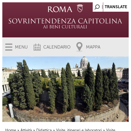
MENU
CALENDARIO
MAPPA
Home
»
Attività
»
Didattica
»
Visite, itinerari e laboratori
» Visite