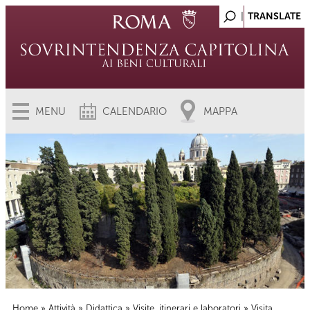
MENU
CALENDARIO
MAPPA
Home
»
Attività
»
Didattica
»
Visite, itinerari e laboratori
» Visita