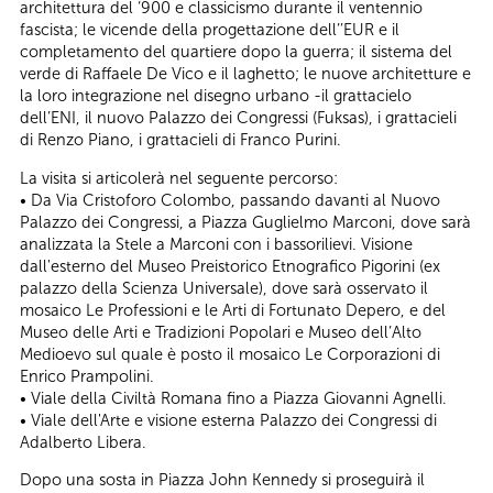
architettura del ‘900 e classicismo durante il ventennio
fascista; le vicende della progettazione dell’’EUR e il
completamento del quartiere dopo la guerra; il sistema del
verde di Raffaele De Vico e il laghetto; le nuove architetture e
la loro integrazione nel disegno urbano -il grattacielo
dell’ENI, il nuovo Palazzo dei Congressi (Fuksas), i grattacieli
di Renzo Piano, i grattacieli di Franco Purini.
La visita si articolerà nel seguente percorso:
• Da Via Cristoforo Colombo, passando davanti al Nuovo
Palazzo dei Congressi, a Piazza Guglielmo Marconi, dove sarà
analizzata la Stele a Marconi con i bassorilievi. Visione
dall'esterno del Museo Preistorico Etnografico Pigorini (ex
palazzo della Scienza Universale), dove sarà osservato il
mosaico Le Professioni e le Arti di Fortunato Depero, e del
Museo delle Arti e Tradizioni Popolari e Museo dell’Alto
Medioevo sul quale è posto il mosaico Le Corporazioni di
Enrico Prampolini.
• Viale della Civiltà Romana fino a Piazza Giovanni Agnelli.
• Viale dell'Arte e visione esterna Palazzo dei Congressi di
Adalberto Libera.
Dopo una sosta in Piazza John Kennedy si proseguirà il