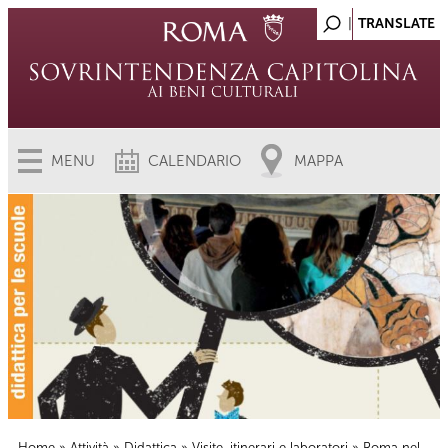
MENU
CALENDARIO
MAPPA
Home
»
Attività
»
Didattica
»
Visite, itinerari e laboratori
» Roma nel