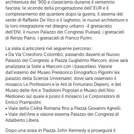
architettura del ‘900 e classicismo durante il ventennio
fascista; le vicende della progettazione dell’’EUR e il
completamento del quartiere dopo la guerra; il sistema del
verde di Raffaele De Vico e il laghetto; le nuove architetture e
la loro integrazione nel disegno urbano -il grattacielo
dell’ENI, il nuovo Palazzo dei Congressi (Fuksas), i grattacieli
di Renzo Piano, i grattacieli di Franco Purini.
La visita si articolerà nel seguente percorso:
• Da Via Cristoforo Colombo, passando davanti al Nuovo
Palazzo dei Congressi, a Piazza Guglielmo Marconi, dove sarà
analizzata la Stele a Marconi con i bassorilievi. Visione
dall'esterno del Museo Preistorico Etnografico Pigorini (ex
palazzo della Scienza Universale), dove sarà osservato il
mosaico Le Professioni e le Arti di Fortunato Depero, e del
Museo delle Arti e Tradizioni Popolari e Museo dell’Alto
Medioevo sul quale è posto il mosaico Le Corporazioni di
Enrico Prampolini.
• Viale della Civiltà Romana fino a Piazza Giovanni Agnelli.
• Viale dell'Arte e visione esterna Palazzo dei Congressi di
Adalberto Libera.
Dopo una sosta in Piazza John Kennedy si proseguirà il