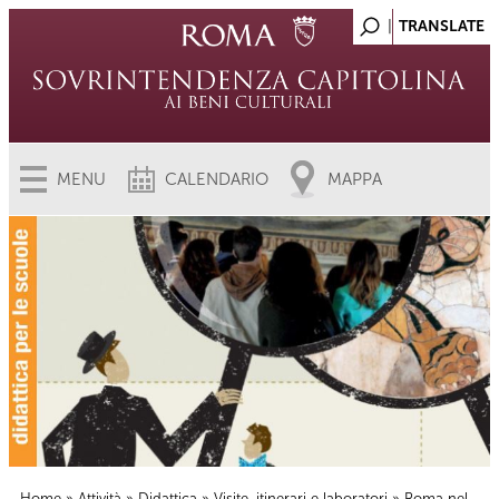
MENU
CALENDARIO
MAPPA
Home
»
Attività
»
Didattica
»
Visite, itinerari e laboratori
» Roma nel