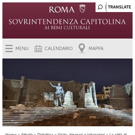
MENU
CALENDARIO
MAPPA
Home
»
Attività
»
Didattica
»
Visite, itinerari e laboratori
» La città di