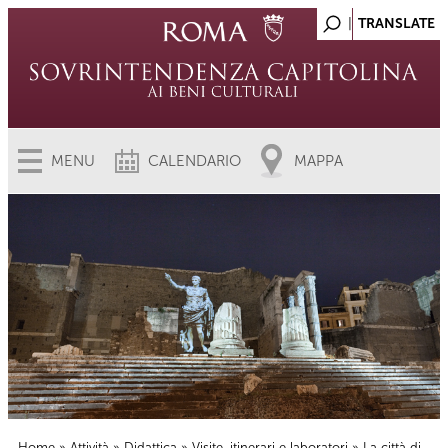
MENU
CALENDARIO
MAPPA
Home
»
Attività
»
Didattica
»
Visite, itinerari e laboratori
» La città di