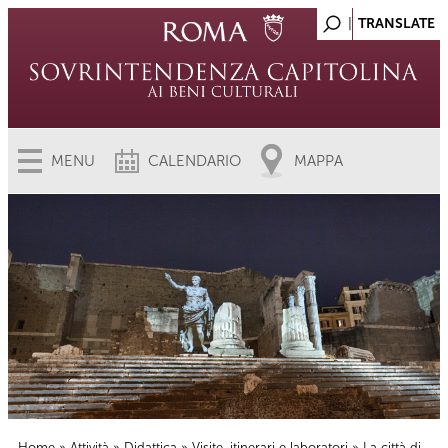
MENU
CALENDARIO
MAPPA
Home
»
Attività
»
Didattica
»
Visite, itinerari e laboratori
» La città di