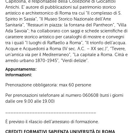
Capitolina, è responsabile della Collezione di Giocattoli
Antichi. E’ autore di pubblicazioni sul patrimonio storico
artistico e architettonico di Roma tra cui “Il complesso di S.
Spirito in Sassia”, “Il Museo Storico Nazionale dell’Arte
Sanitaria”, “Restauri in piazza: la fontana del Pantheon”, “Villa
Ada Savoia”; ha collaborato con saggi e schede scientifiche di
carattere storico artistico per cataloghi di mostre e convegni
tra i quali “I luoghi di Raffaello a Roma”, “Il trionfo dell’acqua.
Acque e Acquedotti a Roma (IV sec. A.C. – XX sec.)”, “Tevere,
un’antica via per il Mediterraneo”, “La capitale a Roma. Città e
arredo urbano 1870-1945”, “Verdi delizie”.
Appuntamento:
Informazioni:
Prenotazione obbligatoria: max 60 persone
Per prenotazioni telefonare al numero 060608 (tutti i giorni
dalle ore 9.00 alle 19.00)
__________________________________
È previsto il rilascio dell’attestato di formazione.
CREDITI FORMATIVI SAPIENZA UNIVERSITÀ DI ROMA