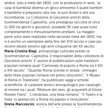
simbol, solo a metà del 1800, con la produzione in serie, la
casa di bambola diventa un gioco attraverso il quale bambini
e bambine si preparano alla vita, ai suoi doveri e alle sue
incombenze. La Collezione di Giocattoli antichi della
Sovrintendenza Capitolina, una prestigiosa raccolta di circa
11.000 tra giochi e giocattoli, possiede 36 case quasi tutte
completamente e minuziosamente arredate. La maggior
parte sono state realizzate nella seconda metà del 1800, ma
vi è anche un esemplare della fine del XVII secolo e case più
recenti datate attorno agli anni cinquanta del XX secolo.
Maria Cristina Biagi
, antropologo culturale presso la
Sovrintendenza Capitolina, è responsabile della collezione di
Giocattoli antichi. E’ autore di pubblicazioni sulle tradizioni
popolari romane quali “Carnevale di popolo a Roma tra il XIII
e XIX secolo”, “Quando Roma scende in strada : immagini
delle feste popolari romane nel primo ottocento”, “il Museo
di Roma in Trastevere”; ha pubblicato saggi e schede
scientifiche di carattere storico antropologico per cataloghi
di mostre tra i quali “Riletture del vero, gli acquerelli di Ettore
Roesler Franz”, “L’ottobrata, una festa romana”, “Il Teatro e la
festa: lo spettacolo a Roma tra papato e rivoluzione”.
Emma Marconcini
, storica dell’arte presso la Sovrintendenza