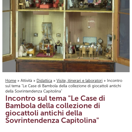
Home
»
Attività
»
Didattica
»
Visite, itinerari e laboratori
» Incontro
sul tema "Le Case di Bambola della collezione di giocattoli antichi
Tu sei qui
della Sovrintendenza Capitolina"
Incontro sul tema "Le Case di
Bambola della collezione di
giocattoli antichi della
Sovrintendenza Capitolina"