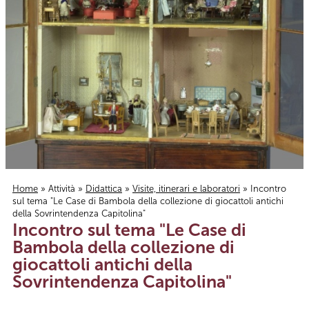
Home
»
Attività
»
Didattica
»
Visite, itinerari e laboratori
» Incontro
sul tema "Le Case di Bambola della collezione di giocattoli antichi
Tu sei qui
della Sovrintendenza Capitolina"
Incontro sul tema "Le Case di
Bambola della collezione di
giocattoli antichi della
Sovrintendenza Capitolina"