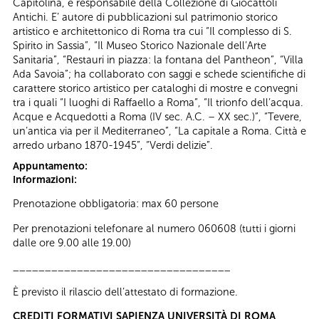
Capitolina, è responsabile della Collezione di Giocattoli
Antichi. E’ autore di pubblicazioni sul patrimonio storico
artistico e architettonico di Roma tra cui “Il complesso di S.
Spirito in Sassia”, “Il Museo Storico Nazionale dell’Arte
Sanitaria”, “Restauri in piazza: la fontana del Pantheon”, “Villa
Ada Savoia”; ha collaborato con saggi e schede scientifiche di
carattere storico artistico per cataloghi di mostre e convegni
tra i quali “I luoghi di Raffaello a Roma”, “Il trionfo dell’acqua.
Acque e Acquedotti a Roma (IV sec. A.C. – XX sec.)”, “Tevere,
un’antica via per il Mediterraneo”, “La capitale a Roma. Città e
arredo urbano 1870-1945”, “Verdi delizie”.
Appuntamento:
Informazioni:
Prenotazione obbligatoria: max 60 persone
Per prenotazioni telefonare al numero 060608 (tutti i giorni
dalle ore 9.00 alle 19.00)
__________________________________
È previsto il rilascio dell’attestato di formazione.
CREDITI FORMATIVI SAPIENZA UNIVERSITÀ DI ROMA