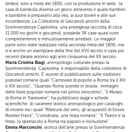
simbol, solo a metà del 1800, con la produzione in serie, la
casa di bambola diventa un gioco attraverso il quale bambini
e bambine si preparano alla vita, ai suoi doveri e alle sue
incombenze. La Collezione di Giocattoli antichi della
Sovrintendenza Capitolina, una prestigiosa raccolta di circa
11.000 tra giochi e giocattoli, possiede 36 case quasi tutte
completamente e minuziosamente arredate. La maggior
parte sono state realizzate nella seconda metà del 1800, ma
vi è anche un esemplare della fine del XVII secolo e case più
recenti datate attorno agli anni cinquanta del XX secolo.
Maria Cristina Biagi
, antropologo culturale presso la
Sovrintendenza Capitolina, è responsabile della collezione di
Giocattoli antichi. E’ autore di pubblicazioni sulle tradizioni
popolari romane quali “Carnevale di popolo a Roma tra il XIII
e XIX secolo”, “Quando Roma scende in strada : immagini
delle feste popolari romane nel primo ottocento”, “il Museo
di Roma in Trastevere”; ha pubblicato saggi e schede
scientifiche di carattere storico antropologico per cataloghi
di mostre tra i quali “Riletture del vero, gli acquerelli di Ettore
Roesler Franz”, “L’ottobrata, una festa romana”, “Il Teatro e la
festa: lo spettacolo a Roma tra papato e rivoluzione”.
Emma Marconcini
, storica dell’arte presso la Sovrintendenza