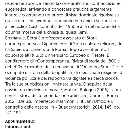
ostetriche abortive, fecondazione artificiale, contraccezione,
eugenetica, arrivando a conoscere pratiche largamente
ignote e costruendo un punto di vista dottrinale rigorista su
questi temi che avrebbe contribuito in maniera sostanziale
all’enciclica Casti connubii del 1930 e alla definizione della
dottrina morale della chiesa su questi temi.
Emmanuel Betta è professore associato di Storia
contemporanea al Dipartimento di Storia culture religioni, de
La Sapienza. Università di Roma, dopo aver ottenuto il
dottorato all’Istituto Universitario Europeo di Fiesole. È
condirettore di «Contemporanea. Rivista di storia dell'800 e
del 900» e membro della redazione di “Quaderni Storici”. Si è
occupato di storia della biopolitica, di medicina e religione, di
violenza politica e del rapporto tra digitale e ricerca storica.
Tra le sue pubblicazioni: Animare la vita. Disciplina della
nascita tra medicina e morale, Mulino, Bologna 2006; L'altra
genesi. Storia della fecondazione artificiale, Carocci, Roma
2012; «De usu imperfecto matrimonii». Il Sant'Uffizio e il
controllo delle nascite, in «Quaderni storici», 2014, 145, pp.
141-182.
Appuntamento:
Informazioni: