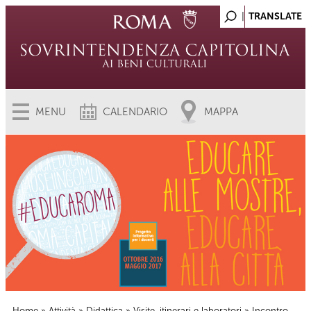
MENU
CALENDARIO
MAPPA
Home
»
Attività
»
Didattica
»
Visite, itinerari e laboratori
» Incontro