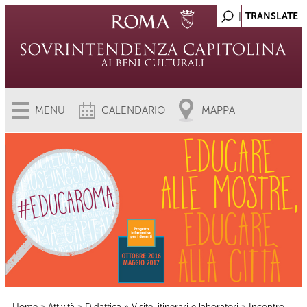
MENU
CALENDARIO
MAPPA
Home
»
Attività
»
Didattica
»
Visite, itinerari e laboratori
» Incontro