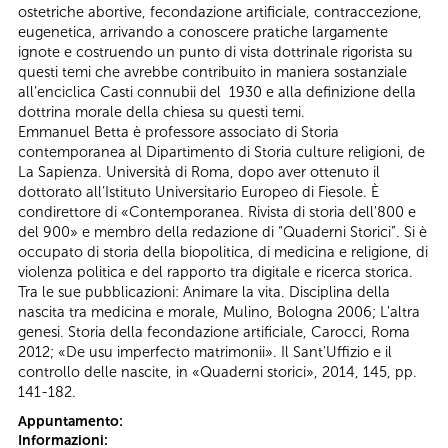
ostetriche abortive, fecondazione artificiale, contraccezione,
eugenetica, arrivando a conoscere pratiche largamente
ignote e costruendo un punto di vista dottrinale rigorista su
questi temi che avrebbe contribuito in maniera sostanziale
all’enciclica Casti connubii del 1930 e alla definizione della
dottrina morale della chiesa su questi temi.
Emmanuel Betta è professore associato di Storia
contemporanea al Dipartimento di Storia culture religioni, de
La Sapienza. Università di Roma, dopo aver ottenuto il
dottorato all’Istituto Universitario Europeo di Fiesole. È
condirettore di «Contemporanea. Rivista di storia dell'800 e
del 900» e membro della redazione di “Quaderni Storici”. Si è
occupato di storia della biopolitica, di medicina e religione, di
violenza politica e del rapporto tra digitale e ricerca storica.
Tra le sue pubblicazioni: Animare la vita. Disciplina della
nascita tra medicina e morale, Mulino, Bologna 2006; L'altra
genesi. Storia della fecondazione artificiale, Carocci, Roma
2012; «De usu imperfecto matrimonii». Il Sant'Uffizio e il
controllo delle nascite, in «Quaderni storici», 2014, 145, pp.
141-182.
Appuntamento:
Informazioni: