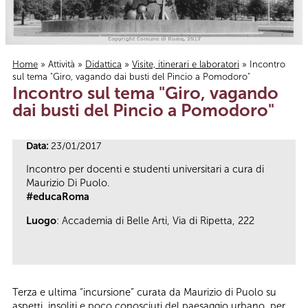
Home
»
Attività
»
Didattica
»
Visite, itinerari e laboratori
» Incontro
sul tema "Giro, vagando dai busti del Pincio a Pomodoro"
Tu sei qui
Incontro sul tema "Giro, vagando
dai busti del Pincio a Pomodoro"
Data:
23/01/2017
Incontro per docenti e studenti universitari a cura di
Maurizio Di Puolo.
#educaRoma
Luogo
: Accademia di Belle Arti, Via di Ripetta, 222
Terza e ultima “incursione” curata da Maurizio di Puolo su
aspetti insoliti e poco conosciuti del paesaggio urbano, per