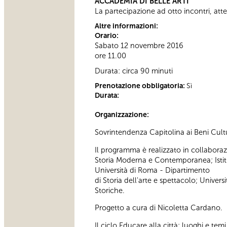
ACCADEMIA DI BELLE ARTI
La partecipazione ad otto incontri, attes
Altre informazioni:
Orario:
Sabato 12 novembre 2016
ore 11.00
Durata: circa 90 minuti
Prenotazione obbligatoria:
Sì
Durata:
Organizzazione:
Sovrintendenza Capitolina ai Beni Cultu
Il programma è realizzato in collaboraz
Storia Moderna e Contemporanea; Istitut
Università di Roma - Dipartimento
di Storia dell'arte e spettacolo; Univers
Storiche.
Progetto a cura di Nicoletta Cardano.
Il ciclo Educare alla città: luoghi e te