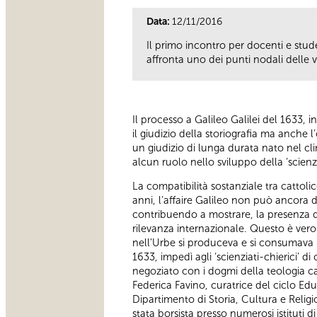
Data:
12/11/2016
Il primo incontro per docenti e stude
affronta uno dei punti nodali delle v
Il processo a Galileo Galilei del 1633
il giudizio della storiografia ma anche l
un giudizio di lunga durata nato nel cli
alcun ruolo nello sviluppo della ‘scien
La compatibilità sostanziale tra cattoli
anni, l’affaire Galileo non può ancora 
contribuendo a mostrare, la presenza de
rilevanza internazionale. Questo è vero
nell’Urbe si produceva e si consumava 
1633, impedì agli ‘scienziati-chierici’ d
negoziato con i dogmi della teologia ca
Federica Favino, curatrice del ciclo Educ
Dipartimento di Storia, Cultura e Religi
stata borsista presso numerosi istituti 