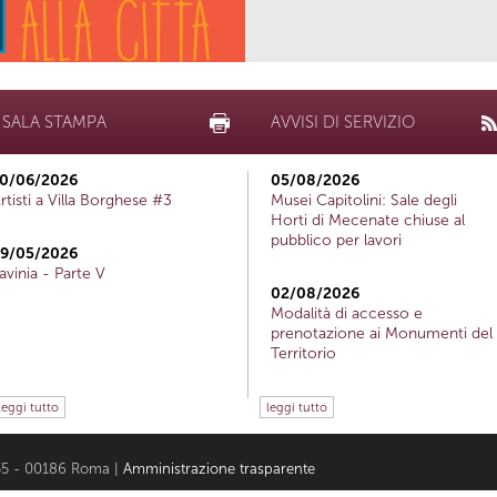
SALA STAMPA
AVVISI DI SERVIZIO
0/06/2026
05/08/2026
rtisti a Villa Borghese #3
Musei Capitolini: Sale degli
Horti di Mecenate chiuse al
pubblico per lavori
9/05/2026
avinia - Parte V
02/08/2026
Modalità di accesso e
prenotazione ai Monumenti del
Territorio
leggi tutto
leggi tutto
i 35 - 00186 Roma |
Amministrazione trasparente