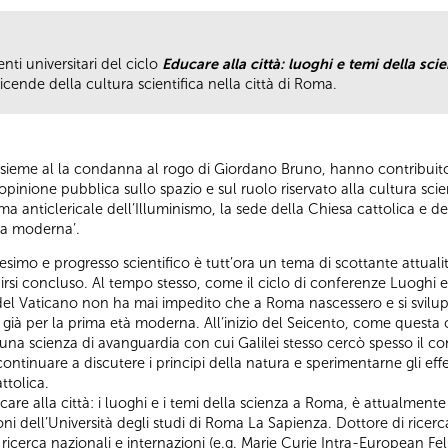
nti universitari del ciclo
Educare alla città: luoghi e temi della sci
icende della cultura scientifica nella città di Roma.
, insieme al la condanna al rogo di Giordano Bruno, hanno contribui
’opinione pubblica sullo spazio e sul ruolo riservato alla cultura scie
ma anticlericale dell’Illuminismo, la sede della Chiesa cattolica e d
za moderna’.
cesimo e progresso scientifico è tutt’ora un tema di scottante attualit
dirsi concluso. Al tempo stesso, come il ciclo di conferenze Luoghi 
l Vaticano non ha mai impedito che a Roma nascessero e si sviluppas
 già per la prima età moderna. All’inizio del Seicento, come questa
una scienza di avanguardia con cui Galilei stesso cercò spesso il 
i continuare a discutere i principi della natura e sperimentarne gli eff
ttolica.
are alla città: i luoghi e i temi della scienza a Roma, è attualmente 
oni dell’Università degli studi di Roma La Sapienza. Dottore di ricerc
di ricerca nazionali e internazioni (e.g. Marie Curie Intra-European F