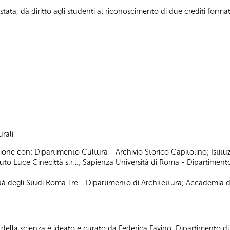
tata, dà diritto agli studenti al riconoscimento di due crediti formati
rali
ione con: Dipartimento Cultura - Archivio Storico Capitolino; Istitu
o Luce Cinecittà s.r.l.; Sapienza Università di Roma - Dipartimento 
ità degli Studi Roma Tre - Dipartimento di Architettura; Accademia di 
mi della scienza è ideato e curato da Federica Favino, Dipartimento di