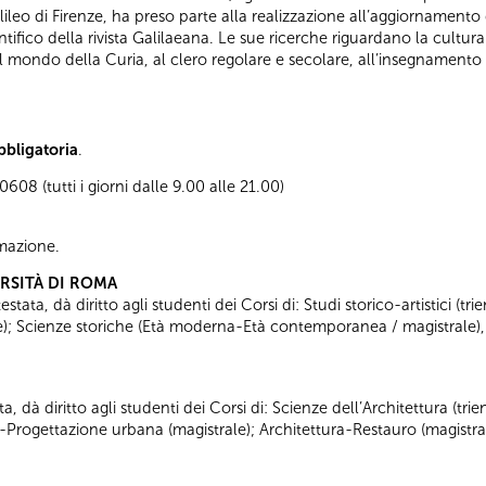
alileo di Firenze, ha preso parte alla realizzazione all’aggiornament
ifico della rivista Galilaeana. Le sue ricerche riguardano la cultura
 mondo della Curia, al clero regolare e secolare, all’insegnamento u
bbligatoria
.
08 (tutti i giorni dalle 9.00 alle 21.00)
ormazione.
ERSITÀ DI ROMA
tata, dà diritto agli studenti dei Corsi di: Studi storico-artistici (trie
ale); Scienze storiche (Età moderna-Età contemporanea / magistrale),
ta, dà diritto agli studenti dei Corsi di: Scienze dell’Architettura (tr
a-Progettazione urbana (magistrale); Architettura-Restauro (magistra