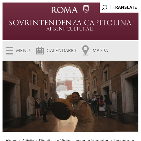
MENU
CALENDARIO
MAPPA
Home
»
Attività
»
Didattica
»
Visite, itinerari e laboratori
» Incontro e