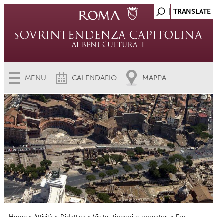
MENU
CALENDARIO
MAPPA
Home
»
Attività
»
Didattica
»
Visite, itinerari e laboratori
» Fori