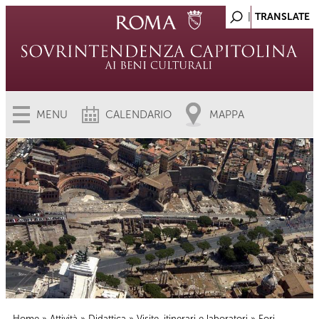
MENU
CALENDARIO
MAPPA
Home
»
Attività
»
Didattica
»
Visite, itinerari e laboratori
» Fori