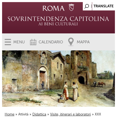
MENU
CALENDARIO
MAPPA
Home
»
Attività
»
Didattica
»
Visite, itinerari e laboratori
» XXX