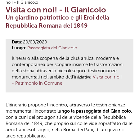
noi! - Il Gianicolo
Tu sei qui
Visita con noi! - Il Gianicolo
Un giardino patriottico e gli Eroi della
Repubblica Romana del 1849
Data:
20/09/2020
Luogo:
Passeggiata del Gianicolo
Itinerario alla scoperta della città antica, moderna e
contemporanea per scoprire insieme le trasformazioni
della storia attraverso piccoli segni e testimonianze
monumentali nell'ambito dell'iniziativa
Visita con noi!
- Patrimonio in Comune
.
L’itinerario propone l’incontro, attraverso le testimonianze
monumentali incontrate
lungo la passeggiata del Gianicolo
,
con alcuni dei protagonisti delle vicende della Repubblica
Romana del 1849, che proprio sul colle vide sopraffatto dalle
armi francesi il sogno, nella Roma dei Papi, di un governo
laico repubblicano.