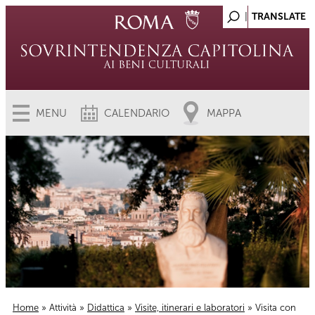
MENU
CALENDARIO
MAPPA
Home
»
Attività
»
Didattica
»
Visite, itinerari e laboratori
» Visita con