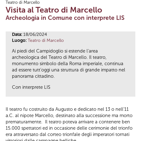
Teatro di Marcello
Tu sei qui
Visita al Teatro di Marcello
Archeologia in Comune con interprete LIS
Data:
18/06/2024
Luogo:
Teatro di Marcello
Ai piedi del Campidoglio si estende l’area
archeologica del Teatro di Marcello. Il teatro,
monumento simbolo della Roma imperiale, continua
ad essere tutt’oggi una struttura di grande impatto nel
panorama cittadino.
Con interprete LIS
Il teatro fu costruito da Augusto e dedicato nel 13 o nell’11
a.C. al nipote Marcello, destinato alla successione ma morto
prematuramente. Il teatro poteva arrivare a contenere ben
15.000 spettatori ed in occasione delle cerimonie del trionfo
era attraversato dal corteo trionfale degli imperatori tornati
vittoriosi dalle campagne belliche.