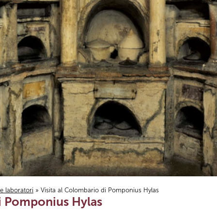
i e laboratori
» Visita al Colombario di Pomponius Hylas
di Pomponius Hylas