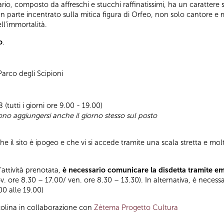
rio, composto da affreschi e stucchi raffinatissimi, ha un carattere 
gran parte incentrato sulla mitica figura di Orfeo, non solo cantore 
ll’immortalità.
o
.
 Parco degli Scipioni
(tutti i giorni ore 9.00 - 19.00)
sono aggiungersi anche il giorno stesso sul posto
 il sito è ipogeo e che vi si accede tramite una scala stretta e molto
l’attività prenotata,
è necessario comunicare la disdetta tramite e
ov. ore 8.30 – 17.00/ ven. ore 8.30 – 13.30). In alternativa, è necess
.00 alle 19.00)
tolina in collaborazione con
Zètema Progetto Cultura