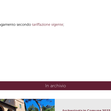
a pagamento secondo
tariffazione vigente
;
In archivio
Archeologia in Comune 2023