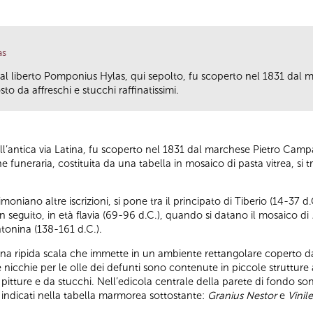
as
al liberto Pomponius Hylas, qui sepolto, fu scoperto nel 1831 dal
o da affreschi e stucchi raffinatissimi.
ell’antica via Latina, fu scoperto nel 1831 dal marchese Pietro Cam
ione funeraria, costituita da una tabella in mosaico di pasta vitrea, si 
oniano altre iscrizioni, si pone tra il principato di Tiberio (14-37 d
n seguito, in età flavia (69-96 d.C.), quando si datano il mosaico di
ntonina (138-161 d.C.).
una ripida scala che immette in un ambiente rettangolare coperto d
 le nicchie per le olle dei defunti sono contenute in piccole struttu
tture e da stucchi. Nell’edicola centrale della parete di fondo son
 indicati nella tabella marmorea sottostante:
Granius Nestor
e
Vinil