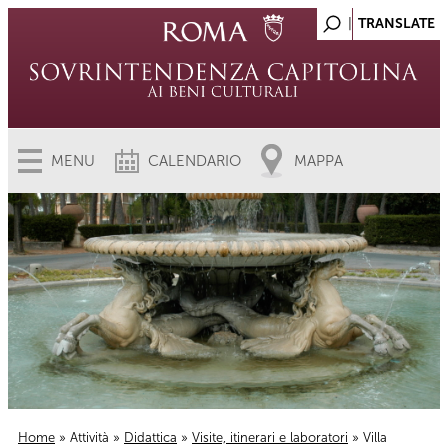
MENU
CALENDARIO
MAPPA
Home
»
Attività
»
Didattica
»
Visite, itinerari e laboratori
» Villa