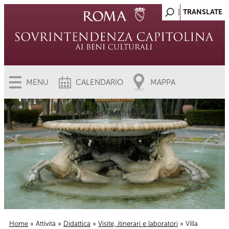
MENU
CALENDARIO
MAPPA
Home
»
Attività
»
Didattica
»
Visite, itinerari e laboratori
» Villa