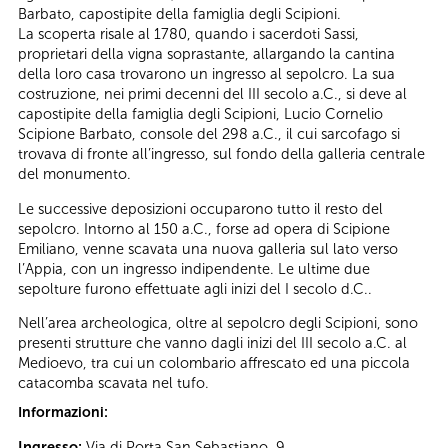
Barbato, capostipite della famiglia degli Scipioni.
La scoperta risale al 1780, quando i sacerdoti Sassi,
proprietari della vigna soprastante, allargando la cantina
della loro casa trovarono un ingresso al sepolcro. La sua
costruzione, nei primi decenni del III secolo a.C., si deve al
capostipite della famiglia degli Scipioni, Lucio Cornelio
Scipione Barbato, console del 298 a.C., il cui sarcofago si
trovava di fronte all’ingresso, sul fondo della galleria centrale
del monumento.
Le successive deposizioni occuparono tutto il resto del
sepolcro. Intorno al 150 a.C., forse ad opera di Scipione
Emiliano, venne scavata una nuova galleria sul lato verso
l’Appia, con un ingresso indipendente. Le ultime due
sepolture furono effettuate agli inizi del I secolo d.C..
Nell’area archeologica, oltre al sepolcro degli Scipioni, sono
presenti strutture che vanno dagli inizi del III secolo a.C. al
Medioevo, tra cui un colombario affrescato ed una piccola
catacomba scavata nel tufo.
Informazioni:
Ingresso:
Via di Porta San Sebastiano, 9