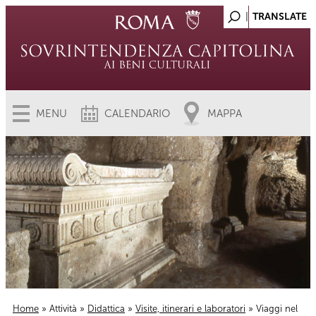
MENU
CALENDARIO
MAPPA
Home
»
Attività
»
Didattica
»
Visite, itinerari e laboratori
» Viaggi nel