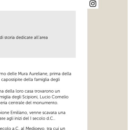
i storia dedicate all'area
terno delle Mura Aureliane, prima della
 capostipite della famiglia degli
ina della loro casa trovarono un
amiglia degli Scipioni, Lucio Cornelio
alleria centrale del monumento.
cipione Emiliano, venne scavata una
 agli inizi del I secolo d.C..
 secolo a.C. al Medioevo, tra cui un