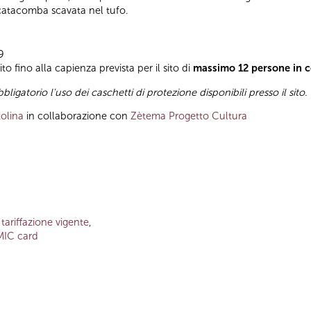
catacomba scavata nel tufo.
9
o fino alla capienza prevista per il sito di
massimo 12 persone in 
bbligatorio l'uso dei caschetti di protezione disponibili presso il sito
.
olina
in collaborazione con
Zètema Progetto Cultura
a
tariffazione vigente
,
MIC card