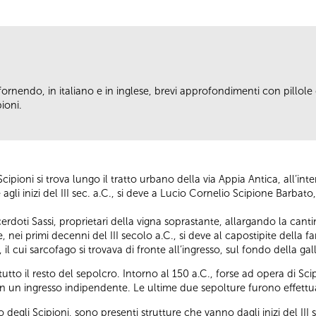
fornendo, in italiano e in inglese, brevi approfondimenti con pillole d
ioni.
cipioni si trova lungo il tratto urbano della via Appia Antica, all’in
gli inizi del III sec. a.C., si deve a Lucio Cornelio Scipione Barbato,
erdoti Sassi, proprietari della vigna soprastante, allargando la cant
 nei primi decenni del III secolo a.C., si deve al capostipite della f
il cui sarcofago si trovava di fronte all’ingresso, sul fondo della g
tto il resto del sepolcro. Intorno al 150 a.C., forse ad opera di S
on un ingresso indipendente. Le ultime due sepolture furono effettuate
 degli Scipioni, sono presenti strutture che vanno dagli inizi del III