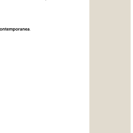
contemporanea
.