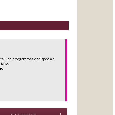
ica, una programmazione speciale
iano...
rio
link