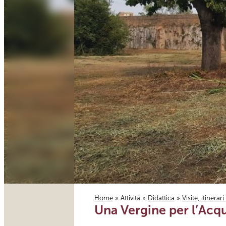
Home
»
Attività
»
Didattica
»
Visite, itinerar
Una Vergine per l’Acq
Tu sei qui