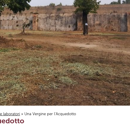
i e laboratori
» Una Vergine per l’Acquedotto
uedotto