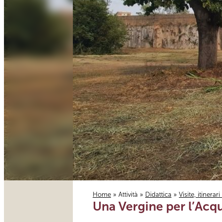
Home
»
Attività
»
Didattica
»
Visite, itinerar
Una Vergine per l’Acq
Tu sei qui