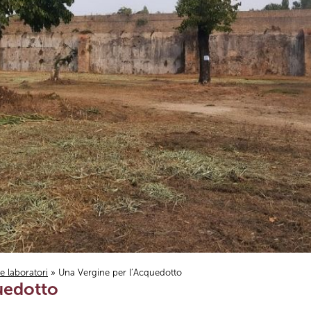
i e laboratori
» Una Vergine per l’Acquedotto
uedotto