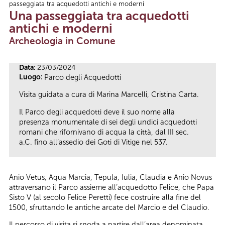
passeggiata tra acquedotti antichi e moderni
Tu sei qui
Una passeggiata tra acquedotti
antichi e moderni
Archeologia in Comune
Data:
23/03/2024
Luogo:
Parco degli Acquedotti
Visita guidata a cura di Marina Marcelli, Cristina Carta.
Il Parco degli acquedotti deve il suo nome alla
presenza monumentale di sei degli undici acquedotti
romani che rifornivano di acqua la città, dal III sec.
a.C. fino all’assedio dei Goti di Vitige nel 537.
Anio Vetus, Aqua Marcia, Tepula, Iulia, Claudia e Anio Novus
attraversano il Parco assieme all’acquedotto Felice, che Papa
Sisto V (al secolo Felice Peretti) fece costruire alla fine del
1500, sfruttando le antiche arcate del Marcio e del Claudio.
Il percorso di visita si snoda a partire dall’area denominata