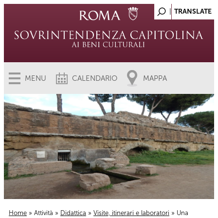
MENU
CALENDARIO
MAPPA
Home
»
Attività
»
Didattica
»
Visite, itinerari e laboratori
» Una