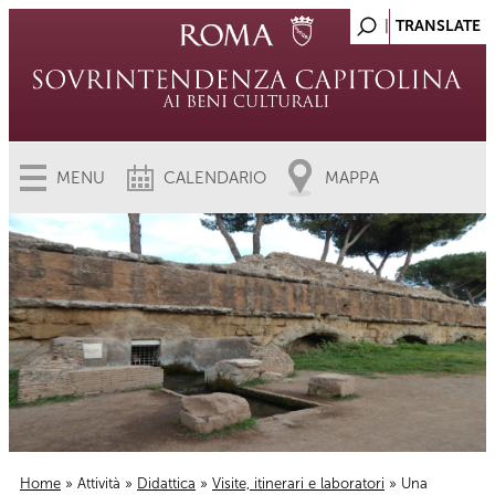
MENU
CALENDARIO
MAPPA
Home
»
Attività
»
Didattica
»
Visite, itinerari e laboratori
» Una