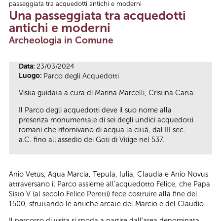
passeggiata tra acquedotti antichi e moderni
Tu sei qui
Una passeggiata tra acquedotti
antichi e moderni
Archeologia in Comune
Data:
23/03/2024
Luogo:
Parco degli Acquedotti
Visita guidata a cura di Marina Marcelli, Cristina Carta.
Il Parco degli acquedotti deve il suo nome alla
presenza monumentale di sei degli undici acquedotti
romani che rifornivano di acqua la città, dal III sec.
a.C. fino all’assedio dei Goti di Vitige nel 537.
Anio Vetus, Aqua Marcia, Tepula, Iulia, Claudia e Anio Novus
attraversano il Parco assieme all’acquedotto Felice, che Papa
Sisto V (al secolo Felice Peretti) fece costruire alla fine del
1500, sfruttando le antiche arcate del Marcio e del Claudio.
Il percorso di visita si snoda a partire dall’area denominata