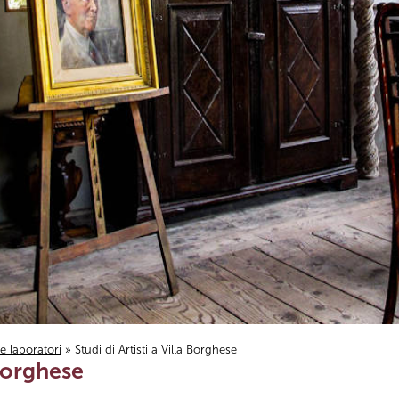
i e laboratori
» Studi di Artisti a Villa Borghese
 Borghese