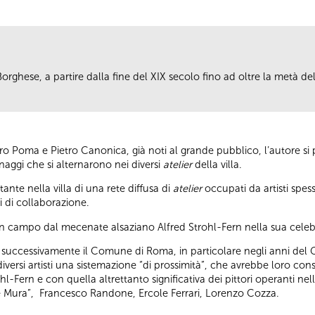
la Borghese, a partire dalla fine del XIX secolo fino ad oltre la metà 
o Poma e Pietro Canonica, già noti al grande pubblico, l’autore si p
onaggi che si alternarono nei diversi
atelier
della villa.
nte nella villa di una rete diffusa di
atelier
occupati da artisti spe
i di collaborazione.
in campo dal mecenate alsaziano Alfred Strohl-Fern nella sua celebr
e successivamente il Comune di Roma, in particolare negli anni del
 diversi artisti una sistemazione “di prossimità”, che avrebbe loro cons
hl-Fern e con quella altrettanto significativa dei pittori operanti nel
lle Mura”, Francesco Randone, Ercole Ferrari, Lorenzo Cozza.