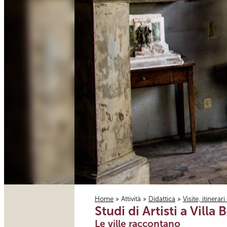
Home
»
Attività
»
Didattica
»
Visite, itinerar
Studi di Artisti a Villa
Tu sei qui
Le ville raccontano