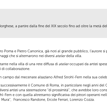
la Borghese, a partire dalla fine del XIX secolo fino ad oltre la metà 
o Poma e Pietro Canonica, già noti al grande pubblico, l’autore si p
onaggi che si alternarono nei diversi
atelier
della villa.
nte nella villa di una rete diffusa di
atelier
occupati da artisti spe
i di collaborazione.
in campo dal mecenate alsaziano Alfred Strohl-Fern nella sua celebr
e successivamente il Comune di Roma, in particolare negli anni del
 diversi artisti una sistemazione “di prossimità”, che avrebbe loro cons
hl-Fern e con quella altrettanto significativa dei pittori operanti nel
lle Mura”, Francesco Randone, Ercole Ferrari, Lorenzo Cozza.