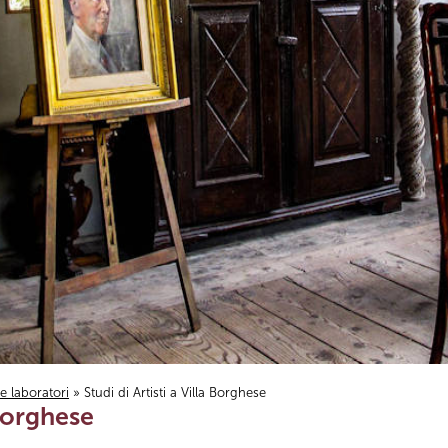
i e laboratori
» Studi di Artisti a Villa Borghese
 Borghese