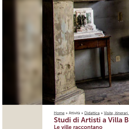
Home
»
Attività
»
Didattica
»
Visite, itinerar
Studi di Artisti a Villa
Tu sei qui
Le ville raccontano