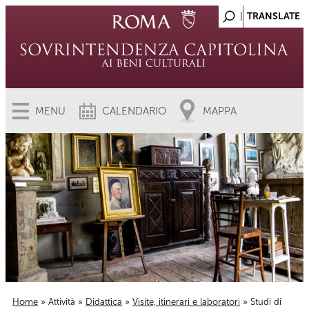
MENU
CALENDARIO
MAPPA
Home
»
Attività
»
Didattica
»
Visite, itinerari e laboratori
» Studi di