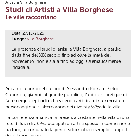
Artisti a Villa Borghese
Tu sei qui
Studi di Artisti a Villa Borghese
Le ville raccontano
Data:
27/11/2025
Luogo:
Villa Borghese
La presenza di studi di artisti a Villa Borghese, a partire
dalla fine del XIX secolo fino ad oltre la metà del
Novecento, non è stata fino ad oggi sistematicamente
indagata.
Accanto a nomi del calibro di Alessandro Poma e Pietro
Canonica, già noti al grande pubblico, l’autore si prefigge di
far emergere episodi della vicenda artistica di numerosi altri
personaggi che si alternarono nei diversi
atelier
della villa.
La conferenza analizza la presenza costante nella villa di una
rete diffusa di
atelier
occupati da artisti spesso in connessione
tra loro, accomunati da percorsi formativi o semplici rapporti
di collaborazione.