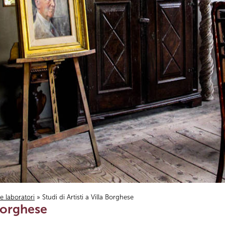
i e laboratori
» Studi di Artisti a Villa Borghese
 Borghese