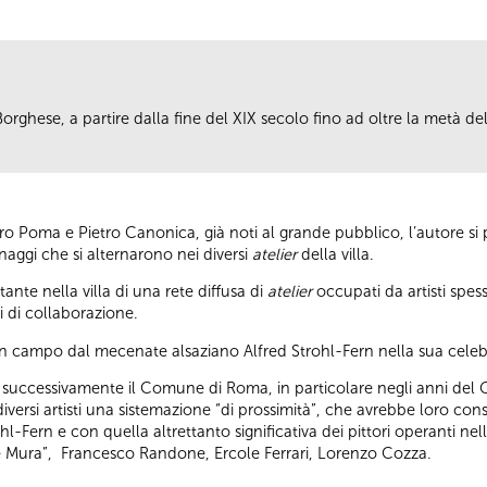
la Borghese, a partire dalla fine del XIX secolo fino ad oltre la metà 
o Poma e Pietro Canonica, già noti al grande pubblico, l’autore si p
onaggi che si alternarono nei diversi
atelier
della villa.
nte nella villa di una rete diffusa di
atelier
occupati da artisti spe
i di collaborazione.
in campo dal mecenate alsaziano Alfred Strohl-Fern nella sua celebr
e successivamente il Comune di Roma, in particolare negli anni del
 diversi artisti una sistemazione “di prossimità”, che avrebbe loro cons
hl-Fern e con quella altrettanto significativa dei pittori operanti nel
lle Mura”, Francesco Randone, Ercole Ferrari, Lorenzo Cozza.