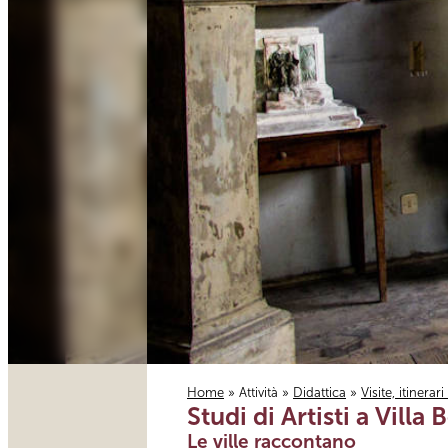
Home
»
Attività
»
Didattica
»
Visite, itinerar
Studi di Artisti a Villa
Tu sei qui
Le ville raccontano