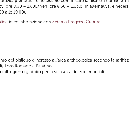
ll’attività prenotata, è necessario comunicare la disdetta tramite e-ma
iov. ore 8.30 – 17.00/ ven. ore 8.30 – 13.30). In alternativa, è nece
00 alle 19.00).
lina
in collaborazione con
Zètema Progetto Cultura
nto del biglietto d’ingresso all’area archeologica secondo la tariffa
ali/ Foro Romano e Palatino:
o all’ingresso gratuito per la sola area dei Fori Imperiali