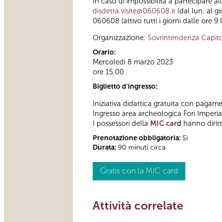
In caso di impossibilità a partecipare a
disdetta.visite@060608.it
(dal lun. al g
060608 (attivo tutti i giorni dalle ore 9.
Organizzazione:
Sovrintendenza Capito
Orario:
Mercoledì 8 marzo 2023
ore 15.00
Biglietto d'ingresso:
Iniziativa didattica gratuita con pagame
Ingresso area archeologica Fori Imperi
I possessori della
MIC card
hanno diritt
Prenotazione obbligatoria:
Sì
Durata:
90 minuti circa
Gratis con la MIC card
Attività correlate