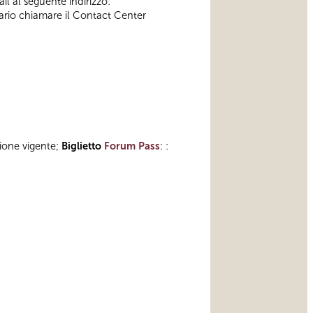
il al seguente indirizzo:
ssario chiamare il Contact Center
zione vigente;
Biglietto
Forum Pass
: :