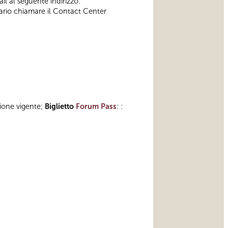
il al seguente indirizzo:
ssario chiamare il Contact Center
zione vigente;
Biglietto
Forum Pass
: :