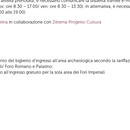
ll’attività prenotata, è necessario comunicare la disdetta tramite e-ma
iov. ore 8.30 – 17.00/ ven. ore 8.30 – 13.30). In alternativa, è nece
00 alle 19.00).
lina
in collaborazione con
Zètema Progetto Cultura
nto del biglietto d’ingresso all’area archeologica secondo la tariffa
ali/ Foro Romano e Palatino:
o all’ingresso gratuito per la sola area dei Fori Imperiali