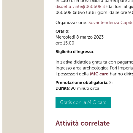
In caso di impossibilità a partecipare a
disdetta.visite@060608.it
(dal lun. al g
060608 (attivo tutti i giorni dalle ore 9.
Organizzazione:
Sovrintendenza Capito
Orario:
Mercoledì 8 marzo 2023
ore 15.00
Biglietto d'ingresso:
Iniziativa didattica gratuita con pagame
Ingresso area archeologica Fori Imperi
I possessori della
MIC card
hanno diritt
Prenotazione obbligatoria:
Sì
Durata:
90 minuti circa
Gratis con la MIC card
Attività correlate