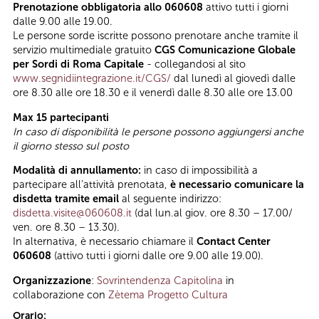
Prenotazione obbligatoria allo 060608
attivo tutti i giorni
dalle 9.00 alle 19.00.
Le persone sorde iscritte possono prenotare anche tramite il
servizio multimediale gratuito
CGS Comunicazione Globale
per Sordi di Roma Capitale
- collegandosi al sito
www.segnidiintegrazione.it/CGS/
dal lunedì al giovedì dalle
ore 8.30 alle ore 18.30 e il venerdì dalle 8.30 alle ore 13.00
Max 15 partecipanti
In caso di disponibilità le persone possono aggiungersi anche
il giorno stesso sul posto
Modalità di annullamento:
in caso di impossibilità a
partecipare all’attività prenotata,
è necessario comunicare la
disdetta tramite email
al seguente indirizzo:
disdetta.visite@060608.it
(dal lun.al giov. ore 8.30 – 17.00/
ven. ore 8.30 – 13.30).
In alternativa, è necessario chiamare il
Contact Center
060608
(attivo tutti i giorni dalle ore 9.00 alle 19.00).
Organizzazione
:
Sovrintendenza Capitolina
in
collaborazione con
Zètema Progetto Cultura
Orario: