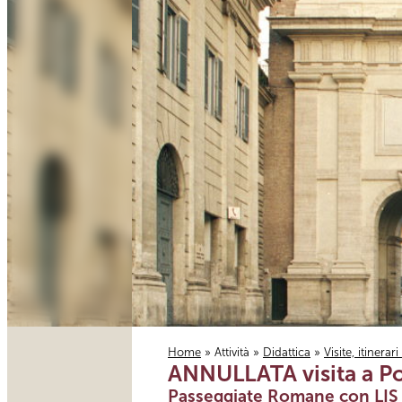
Home
»
Attività
»
Didattica
»
Visite, itinerar
ANNULLATA visita a Po
Tu sei qui
Passeggiate Romane con LIS