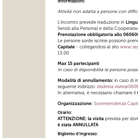
Informazioni:
Attività non adatta a persone con diffi
L'incontro prevede traduzione in
Lingu
Servizi alla Persona) e della Cooperativ
Prenotazione obbligatoria allo 06060
Le persone sorde iscritte possono preno
Capitale
- collegandosi al sito
www.segn
13.00
Max 15 partecipanti
In caso di disponibilità le persone pos
Modalità di annullamento:
in caso di i
seguente indirizzo:
disdetta.visite@060
In alternativa, è necessario chiamare il
Organizzazione
:
Sovrintendenza Capit
Orario:
ATTENZIONE: la visita
prevista per do
è stata ANNULLATA
Biglietto d'ingresso: