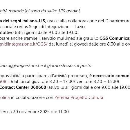
coltà motorie
(
ci sono da salire 120 gradini
)
a dei segni italiana-LIS
, grazie alla collaborazione del Dipartimento
a sociale onlus Segni di Integrazione – Lazio.
8
attivo tutti i giorni dalle 9.00 alle 19.00.
tare anche tramite il servizio multimediale gratuito
CGS Comunicaz
idiintegrazione.it/CGS/
dal lunedì al giovedì dalle ore 8.30 alle or
sono aggiungersi anche il giorno stesso sul posto
mpossibilità a partecipare all’attività prenotata,
è necessario comuni
608.it
(dal lun.al giov. ore 8.30 – 17.00/ ven. ore 8.30 – 13.30).
Contact Center 060608
(attivo tutti i giorni dalle ore 9.00 alle 19.00
olina
in collaborazione con
Zètema Progetto Cultura
menica 30 novembre 2025 ore 11.00