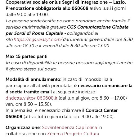
Cooperativa sociale onlus Segni di Integrazione – Lazio.
Prenotazione obbligatoria allo 060608
attivo tutti i giorni
dalle 9.00 alle 19.00.
Le persone sorde
iscritte possono prenotare anche tramite il
servizio multimediale gratuito
CGS Comunicazione Globale
per Sordi di Roma Capitale -
collegandosi al
sito
https://cgs.veasyt.com/
dal
lunedì
al giovedì
dalle ore 8.30
alle ore 18.30 e il venerdì dalle 8.30 alle ore 13.00
Max 15 partecipanti
In caso di disponibilità le persone possono aggiungersi anche
il giorno stesso sul posto
Modalità di annullamento:
in caso di impossibilità a
partecipare all’attività prenotata,
è necessario comunicare la
disdetta tramite email
al seguente indirizzo:
disdetta.visite@060608.it
(dal lun.al giov. ore 8.30 – 17.00/
ven. ore 8.30 – 13.30).
In alternativa, è necessario chiamare il
Contact Center
060608
(attivo tutti i giorni dalle ore 9.00 alle 19.00).
Organizzazione
:
Sovrintendenza Capitolina
in
collaborazione con
Zètema Progetto Cultura