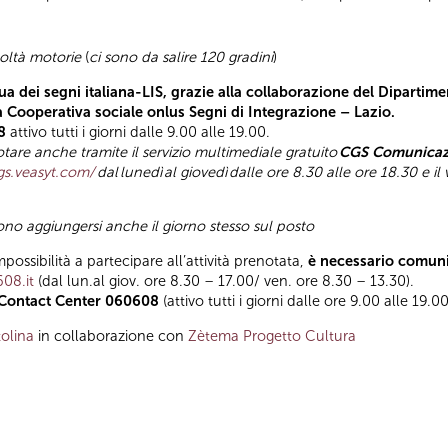
coltà motorie
(
ci sono da salire 120 gradini
)
a dei segni italiana-LIS, grazie alla collaborazione del Dipartimen
la Cooperativa sociale onlus Segni di Integrazione – Lazio.
8
attivo tutti i giorni dalle 9.00 alle 19.00.
tare anche tramite il servizio multimediale gratuito
CGS Comunicazi
gs.veasyt.com/
dal
lunedì
al giovedì
dalle ore 8.30 alle ore 18.30 e il
sono aggiungersi anche il giorno stesso sul posto
mpossibilità a partecipare all’attività prenotata,
è necessario comuni
608.it
(dal lun.al giov. ore 8.30 – 17.00/ ven. ore 8.30 – 13.30).
Contact Center 060608
(attivo tutti i giorni dalle ore 9.00 alle 19.00
olina
in collaborazione con
Zètema Progetto Cultura