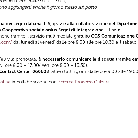
8
(tutti i giorni dalle 9.00 - 19.00).
sono aggiungersi anche il giorno stesso sul posto
a dei segni italiana-LIS, grazie alla collaborazione del Dipartimen
la Cooperativa sociale onlus Segni di Integrazione – Lazio.
he tramite il servizio multimediale gratuito
CGS Comunicazione Gl
t.com/
dal lunedì al venerdì dalle ore 8.30 alle ore 18.30 e il sabato
l’attività prenotata,
è necessario comunicare la disdetta tramite e
ov. ore 8.30 – 17.00/ ven. ore 8.30 – 13.30).
Contact Center 060608
(attivo tutti i giorni dalle ore 9.00 alle 19.00
olina
in collaborazione con
Zètema Progetto Cultura