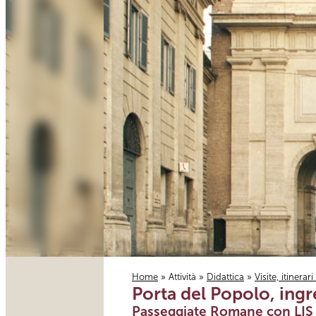
Home
»
Attività
»
Didattica
»
Visite, itinerar
Porta del Popolo, ing
Tu sei qui
Passeggiate Romane con LIS