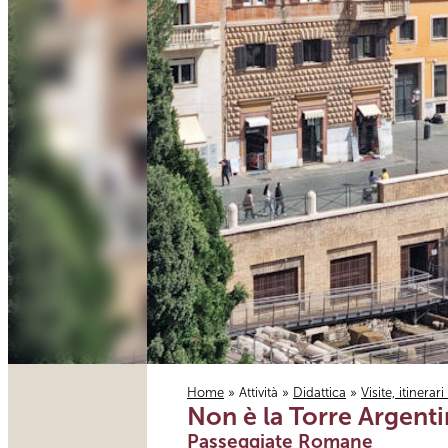
Home
»
Attività
»
Didattica
»
Visite, itinerar
Non è la Torre Argenti
Tu sei qui
Passeggiate Romane