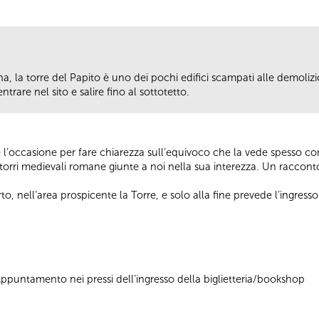
a, la torre del Papito è uno dei pochi edifici scampati alle demolizi
trare nel sito e salire fino al sottotetto.
sce l’occasione per fare chiarezza sull’equivoco che la vede spesso c
torri medievali romane giunte a noi nella sua interezza. Un racconto 
rto, nell’area prospicente la Torre, e solo alla fine prevede l’ingresso 
 Appuntamento nei pressi dell’ingresso della biglietteria/bookshop