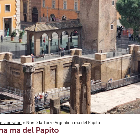
i e laboratori
» Non è la Torre Argentina ma del Papito
na ma del Papito