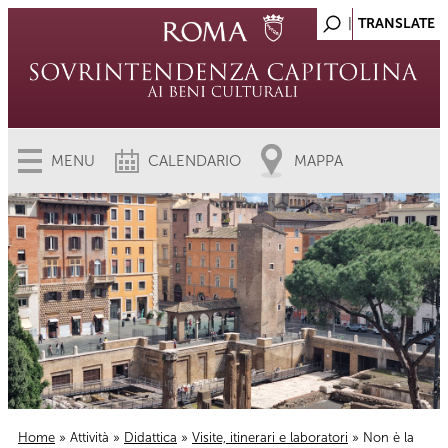
MENU
CALENDARIO
MAPPA
Home
»
Attività
»
Didattica
»
Visite, itinerari e laboratori
» Non è la